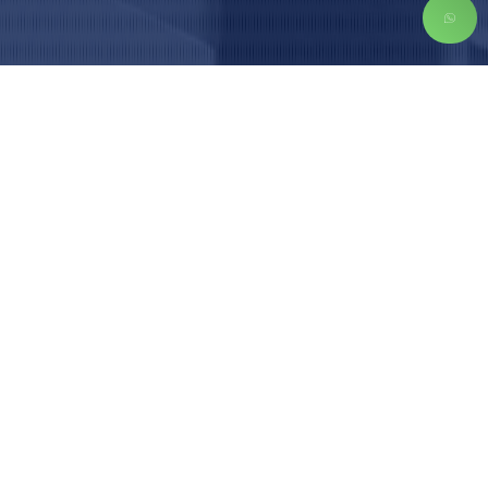
PASLANMAZ MARKASI NİKEL PASLANMAZ
ÇELİK SERVİS MERKEZİ
Beceriler, yöntemler ve süreçler Kurucumuz Veli
KÜÇÜKEMRE 1960 yılında Sivas’ta ticaret hayatına
başladı. 1990 yılında Perşembe Pazarı’nda Nikel
Paslanmaz kuruldu. Geleceğin gözde metali olan
paslanmaz çelik sektörünü meslek olarak benimsedi.
Ürün gamı olarak Paslanmaz çelik levha, rulo, boru, profil
ve çubuk satışı ile iştigal etti. Demirciler Sitesi’nde
paslanmaz çelik satış depoları açıldı. ...