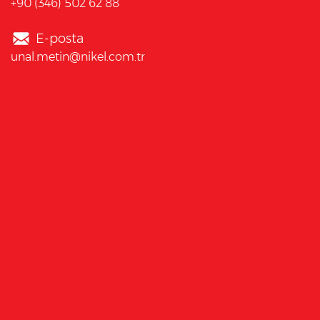
+90 (346) 502 62 88
E-posta
unal.metin@nikel.com.tr